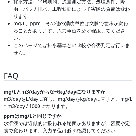
採水方法、平均期間、流量測定方法、処理条件、降
雨、バッチ排水、工程変動によって実際の負荷は変わ
ります。
mg/L、ppm、その他の濃度単位は文脈で意味が変わ
ることがあります。入力単位を必ず確認してくださ
い。
このページでは排水基準との比較や合否判定は行いま
せん。
FAQ
mg/Lとm3/dayからなぜkg/dayになりますか。
m3/dayをL/dayに直し、mg/dayをkg/dayに直すと、mg/L
× m3/day / 1000 になります。
ppmはmg/Lと同じですか。
水溶液では近似的に扱われる場面がありますが、密度や定
義で変わります。入力単位は必ず確認してください。