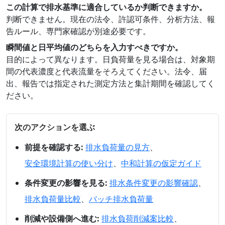
この計算で排水基準に適合しているか判断できますか。
判断できません。現在の法令、許認可条件、分析方法、報
告ルール、専門家確認が別途必要です。
瞬間値と日平均値のどちらを入力すべきですか。
目的によって異なります。日負荷量を見る場合は、対象期
間の代表濃度と代表流量をそろえてください。法令、届
出、報告では指定された測定方法と集計期間を確認してく
ださい。
次のアクションを選ぶ
前提を確認する:
排水負荷量の見方
、
安全環境計算の使い分け
、
中和計算の仮定ガイド
条件変更の影響を見る:
排水条件変更の影響確認
、
排水負荷量比較
、
バッチ排水負荷量
削減や設備側へ進む:
排水負荷削減案比較
、