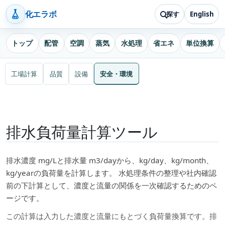
化エラボ
探す
English
トップ
配管
空調
蒸気
水処理
省エネ
単位換算
工場計算
品質
設備
安全・環境
排水負荷量計算ツール
排水濃度 mg/Lと排水量 m3/dayから、kg/day、kg/month、
kg/yearの負荷量を計算します。 水処理条件の整理や社内確認
前の下計算として、濃度と流量の関係を一次確認するためのペ
ージです。
この計算は入力した濃度と流量にもとづく負荷量換算です。排