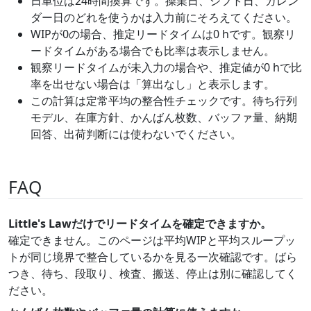
日単位は24時間換算です。操業日、シフト日、カレン
ダー日のどれを使うかは入力前にそろえてください。
WIPが0の場合、推定リードタイムは0 hです。観察リ
ードタイムがある場合でも比率は表示しません。
観察リードタイムが未入力の場合や、推定値が0 hで比
率を出せない場合は「算出なし」と表示します。
この計算は定常平均の整合性チェックです。待ち行列
モデル、在庫方針、かんばん枚数、バッファ量、納期
回答、出荷判断には使わないでください。
FAQ
Little's Lawだけでリードタイムを確定できますか。
確定できません。このページは平均WIPと平均スループッ
トが同じ境界で整合しているかを見る一次確認です。ばら
つき、待ち、段取り、検査、搬送、停止は別に確認してく
ださい。