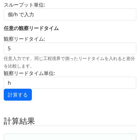
スループット単位:
任意の観察リードタイム
観察リードタイム:
任意入力です。同じ工程境界で測ったリードタイムを入れると差分
を比較します。
観察リードタイム単位:
計算する
計算結果