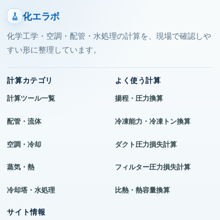
化エラボ
化学工学・空調・配管・水処理の計算を、現場で確認しや
すい形に整理しています。
計算カテゴリ
よく使う計算
計算ツール一覧
揚程・圧力換算
配管・流体
冷凍能力・冷凍トン換算
空調・冷却
ダクト圧力損失計算
蒸気・熱
フィルター圧力損失計算
冷却塔・水処理
比熱・熱容量換算
サイト情報