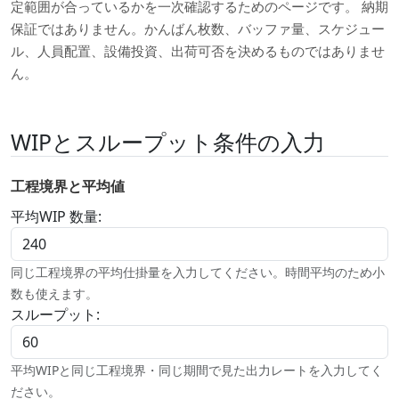
定範囲が合っているかを一次確認するためのページです。 納期
保証ではありません。かんばん枚数、バッファ量、スケジュー
ル、人員配置、設備投資、出荷可否を決めるものではありませ
ん。
WIPとスループット条件の入力
工程境界と平均値
平均WIP 数量:
同じ工程境界の平均仕掛量を入力してください。時間平均のため小
数も使えます。
スループット:
平均WIPと同じ工程境界・同じ期間で見た出力レートを入力してく
ださい。