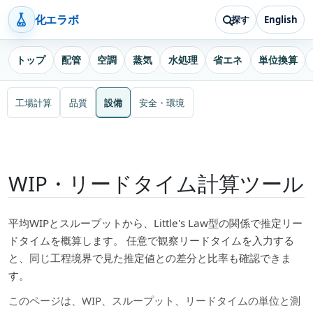
化エラボ
探す
English
トップ
配管
空調
蒸気
水処理
省エネ
単位換算
工場計算
品質
設備
安全・環境
WIP・リードタイム計算ツール
平均WIPとスループットから、Little's Law型の関係で推定リー
ドタイムを概算します。 任意で観察リードタイムを入力する
と、同じ工程境界で見た推定値との差分と比率も確認できま
す。
このページは、WIP、スループット、リードタイムの単位と測