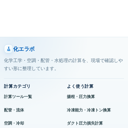
化エラボ
化学工学・空調・配管・水処理の計算を、現場で確認しや
すい形に整理しています。
計算カテゴリ
よく使う計算
計算ツール一覧
揚程・圧力換算
配管・流体
冷凍能力・冷凍トン換算
空調・冷却
ダクト圧力損失計算