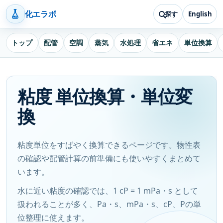
化エラボ
探す
English
トップ
配管
空調
蒸気
水処理
省エネ
単位換算
粘度 単位換算・単位変
換
粘度単位をすばやく換算できるページです。物性表
の確認や配管計算の前準備にも使いやすくまとめて
います。
水に近い粘度の確認では、1 cP = 1 mPa・s として
扱われることが多く、Pa・s、mPa・s、cP、Pの単
位整理に使えます。