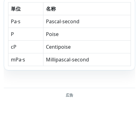
単位
名称
Pa·s
Pascal-second
P
Poise
cP
Centipoise
mPa·s
Millipascal-second
広告