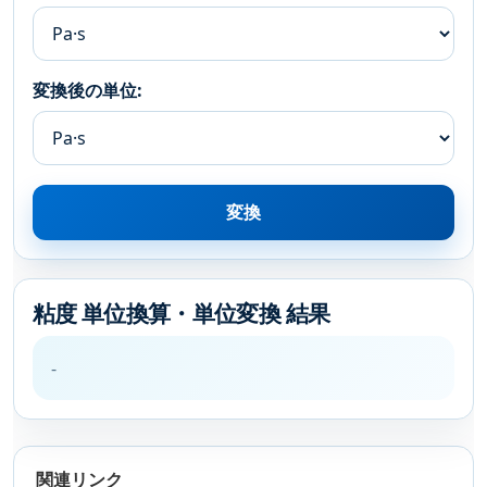
変換後の単位:
変換
粘度 単位換算・単位変換 結果
-
関連リンク