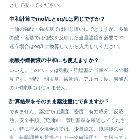
として扱ってください。
中和計算でmol/Lとeq/Lは同じですか？
一価の強酸・強塩基では同じ扱いにできますが、多価
の酸・塩基では価数を反映した当量濃度が必要です。
迷う場合はeq/Lに換算してから入力してください。
弱酸や緩衝液の中和にも使えますか？
いいえ。このページは強酸・強塩基の当量ベースの概
算です。弱酸、弱塩基、緩衝液、アルカリ度、炭酸系
のpH制御には使えません。
計算結果をそのまま薬注量にできますか？
できません。薬注では濃度、密度、有効成分、反応
熱、安全手順、実測pH、管理基準を確認してくださ
い。特に排水や混合液では、少量添加、撹拌後の実
測、段階調整を前提にした一次確認用として扱ってく