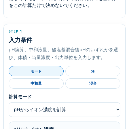
をこの計算だけで決めないでください。
STEP 1
入力条件
pH換算、中和液量、酸塩基混合後pHのいずれかを選
び、体積・当量濃度・出力単位を入力します。
モード
pH
中和量
混合
計算モード