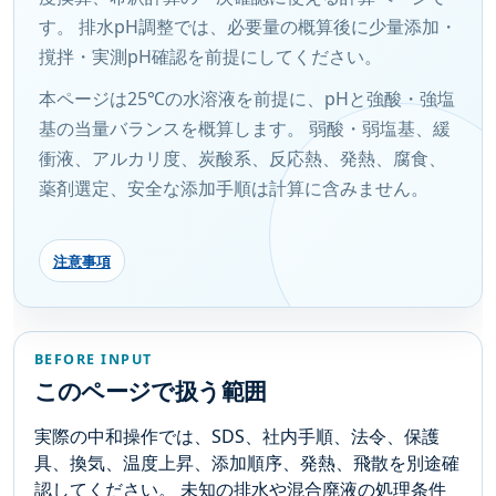
す。 排水pH調整では、必要量の概算後に少量添加・
撹拌・実測pH確認を前提にしてください。
本ページは25℃の水溶液を前提に、pHと強酸・強塩
基の当量バランスを概算します。 弱酸・弱塩基、緩
衝液、アルカリ度、炭酸系、反応熱、発熱、腐食、
薬剤選定、安全な添加手順は計算に含みません。
注意事項
BEFORE INPUT
このページで扱う範囲
実際の中和操作では、SDS、社内手順、法令、保護
具、換気、温度上昇、添加順序、発熱、飛散を別途確
認してください。 未知の排水や混合廃液の処理条件