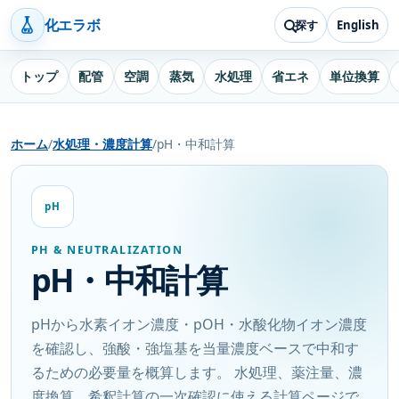
化エラボ
探す
English
トップ
配管
空調
蒸気
水処理
省エネ
単位換算
ホーム
/
水処理・濃度計算
/
pH・中和計算
pH
PH & NEUTRALIZATION
pH・中和計算
pHから水素イオン濃度・pOH・水酸化物イオン濃度
を確認し、強酸・強塩基を当量濃度ベースで中和す
るための必要量を概算します。 水処理、薬注量、濃
度換算、希釈計算の一次確認に使える計算ページで