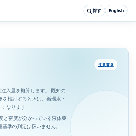
探す
English
注意書き
注入量を概算します。 既知の
変更を検討するときは、循環水・
すくなります。
濃度と密度が分かっている液体薬
理基準の判定は扱いません。