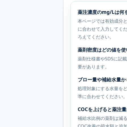
薬注濃度のmg/Lは
本ページでは有効成分と
に合わせて入力してく
ろえてください。
薬剤密度はどの値を使
薬剤仕様書やSDSに記
要があります。
ブロー量や補給水量か
処理対象にする水量を
準に合わせてください
COCを上げると薬注
補給水比例の薬剤は減
COC改善の節水額と追