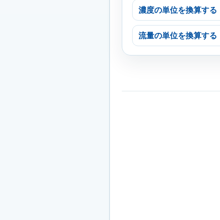
濃度の単位を換算する
流量の単位を換算する