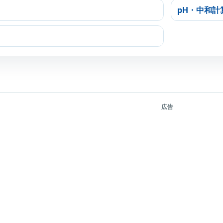
pH・中和計
広告