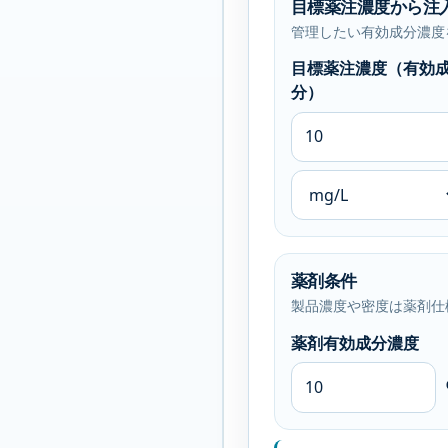
目標薬注濃度から注
管理したい有効成分濃度
目標薬注濃度（有効
分）
薬剤条件
製品濃度や密度は薬剤仕
薬剤有効成分濃度