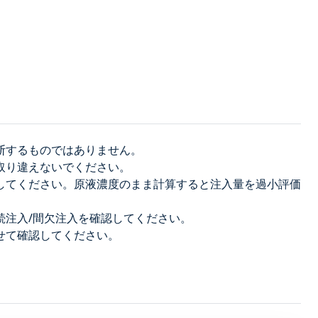
断するものではありません。
取り違えないでください。
してください。原液濃度のまま計算すると注入量を過小評価
続注入/間欠注入を確認してください。
せて確認してください。