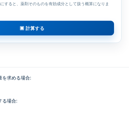
0%にすると、薬剤そのものを有効成分として扱う概算になりま
▣
計算する
量を求める場合:
る場合: