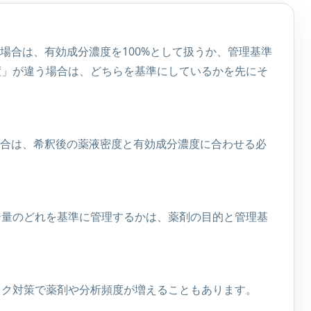
る場合は、有効成分濃度を100%として扱うか、管理基準
度」が違う場合は、どちらを基準にしているかを先にそ
場合は、希釈後の薬液密度と有効成分濃度に合わせる必
ー量のどれを基準に管理するかは、薬剤の目的と管理基
スク対策で薬剤や分析頻度が増えることもあります。