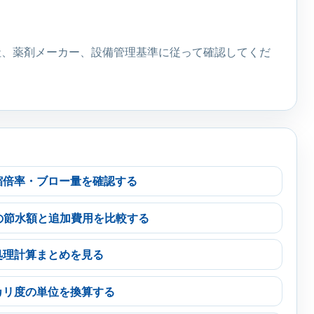
社、薬剤メーカー、設備管理基準に従って確認してくだ
縮倍率・ブロー量を確認する
の節水額と追加費用を比較する
処理計算まとめを見る
カリ度の単位を換算する