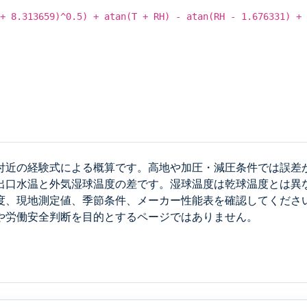
+ 8.313659)^0.5) + atan(T + RH) - atan(RH - 1.676331) + 
付近の経験式による概算です。高地や加圧・減圧条件では誤差
出口水温と外気湿球温度の差です。湿球温度は乾球温度とは異
度、現地測定値、季節条件、メーカー性能表を確認してくださ
や労働安全判断を目的とするページではありません。