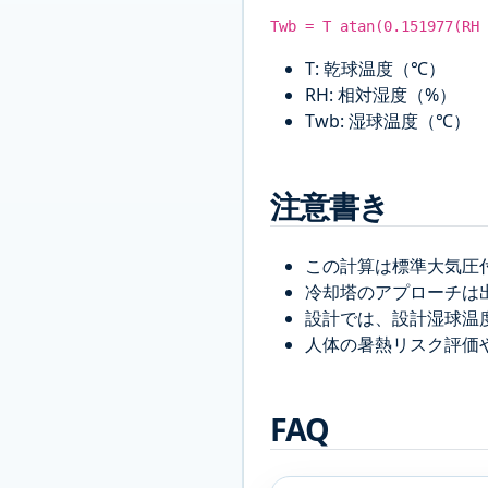
Twb = T atan(0.151977(RH 
T: 乾球温度（℃）
RH: 相対湿度（%）
Twb: 湿球温度（℃）
注意書き
この計算は標準大気圧
冷却塔のアプローチは
設計では、設計湿球温
人体の暑熱リスク評価
FAQ