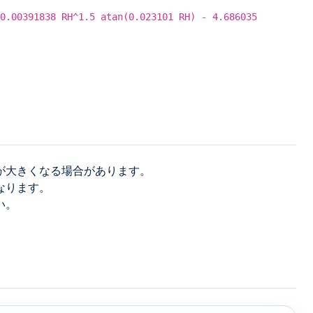
0.00391838 RH^1.5 atan(0.023101 RH) - 4.686035
が大きくなる場合があります。
なります。
い。