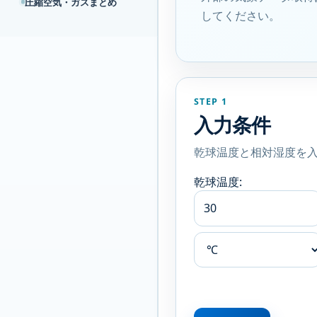
圧縮空気・ガスまとめ
してください。
STEP 1
入力条件
乾球温度と相対湿度を
乾球温度: