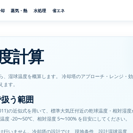
冷却
蒸気・熱
水処理
省エネ
度計算
ら、湿球温度を概算します。 冷却塔のアプローチ・レンジ・
えます。
で扱う範囲
l(2011)の近似式を用いて、標準大気圧付近の乾球温度・相対湿
度 -20〜50℃、相対湿度 5〜100% を目安にしてください。
は行いません。冷却塔の設計では、現地条件、設計湿球温度、