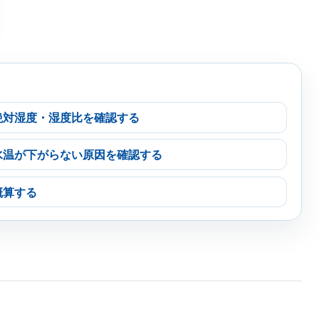
絶対湿度・湿度比を確認する
水温が下がらない原因を確認する
概算する