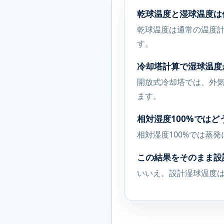
乾球温度と湿球温度は
乾球温度は通常の温度
す。
冷却塔計算で湿球温度
開放式冷却塔では、外
ます。
相対湿度100%ではど
相対湿度100%では蒸
この結果をそのまま設
いいえ。設計湿球温度