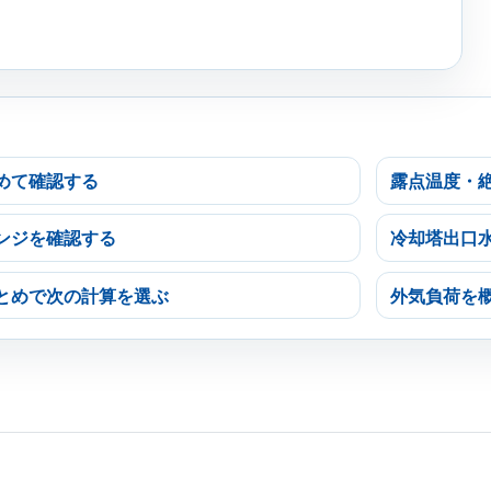
めて確認する
露点温度・
ンジを確認する
冷却塔出口
とめで次の計算を選ぶ
外気負荷を