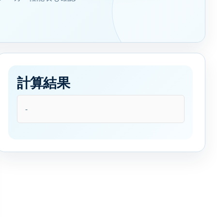
計算結果
-