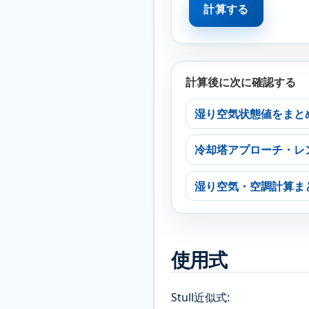
計算する
計算後に次に確認する
湿り空気状態値をまと
冷却塔アプローチ・レ
湿り空気・空調計算ま
使用式
Stull近似式: