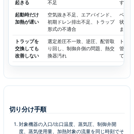
起きる
不足
す。
起動時だけ
空気抜き不足、エアバインド、
ベント
加熱が遅い
初期ドレン排出不足、トラップ
状態、
形式の不適合
ます。
トラップを
選定差圧不一致、逆圧、配管取
トラッ
交換しても
り回し、制御弁側の問題、熱交
管、制
改善しない
換器汚れ
て見直
切り分け手順
対象機器の入口/出口温度、蒸気圧、制御弁開
度、蒸気使用量、加熱対象の流量を同じ時刻でそ