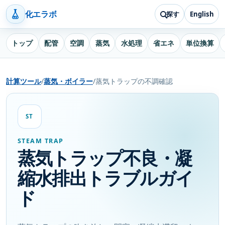
化エラボ
探す
English
トップ
配管
空調
蒸気
水処理
省エネ
単位換算
計算ツール
/
蒸気・ボイラー
/
蒸気トラップの不調確認
ST
STEAM TRAP
蒸気トラップ不良・凝
縮水排出トラブルガイ
ド