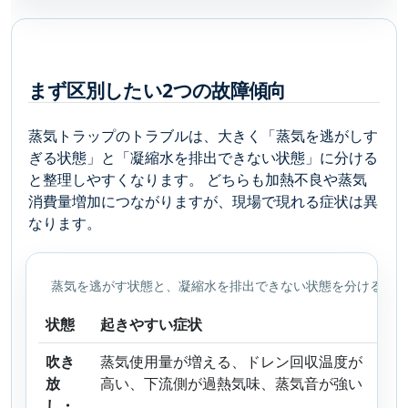
まず区別したい2つの故障傾向
蒸気トラップのトラブルは、大きく「蒸気を逃がしす
ぎる状態」と「凝縮水を排出できない状態」に分ける
と整理しやすくなります。 どちらも加熱不良や蒸気
消費量増加につながりますが、現場で現れる症状は異
なります。
蒸気を逃がす状態と、凝縮水を排出できない状態を分ける初
状態
起きやすい症状
主
吹き
蒸気使用量が増える、ドレン回収温度が
ト
放
高い、下流側が過熱気味、蒸気音が強い
温
し・
態