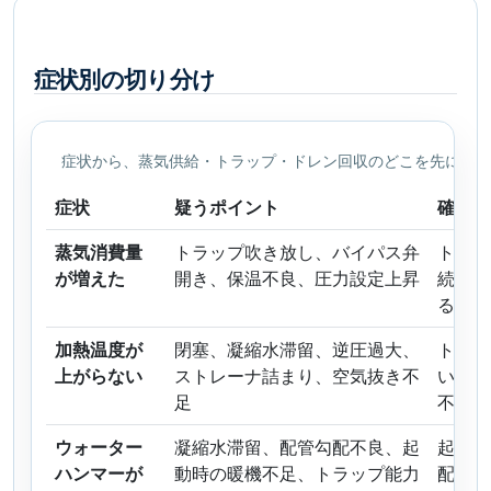
症状別の切り分け
症状から、蒸気供給・トラップ・ドレン回収のどこを先に見
症状
疑うポイント
確認の
蒸気消費量
トラップ吹き放し、バイパス弁
トラッ
が増えた
開き、保温不良、圧力設定上昇
続して
るかを
加熱温度が
閉塞、凝縮水滞留、逆圧過大、
トラッ
上がらない
ストレーナ詰まり、空気抜き不
い、ま
足
不良を
ウォーター
凝縮水滞留、配管勾配不良、起
起動手
ハンマーが
動時の暖機不足、トラップ能力
配管、