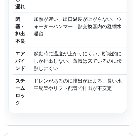
漏れ
閉
加熱が遅い、出口温度が上がらない、ウ
ト
塞・
ォーターハンマー、熱交換器内の凝縮水
ナ
排出
滞留
水
不良
エア
起動時に温度が上がりにくい、断続的に
空
バイ
しか排出しない、蒸気は来ているのに伝
態
ンド
熱しにくい
式
スチ
ドレンがあるのに排出が止まる、長い水
配
ーム
平配管やリフト配管で排出が不安定
フ
ロッ
気
ク