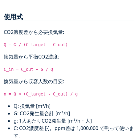
使用式
CO2濃度差から必要換気量:
Q = G / (C_target - C_out)
換気量から平衡CO2濃度:
C_in = C_out + G / Q
換気量から収容人数の目安:
n = Q × (C_target - C_out) / g
Q: 換気量 [m³/h]
G: CO2発生量合計 [m³/h]
g: 1人あたりCO2発生量 [m³/h・人]
C: CO2濃度差 [-]。ppm差は 1,000,000 で割って使いま
す。