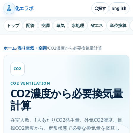
化エラボ
探す
English
トップ
配管
空調
蒸気
水処理
省エネ
単位換算
ホーム
/
湿り空気・空調
/
CO2濃度から必要換気量計算
CO2
CO2 VENTILATION
CO2濃度から必要換気量
計算
在室人数、1人あたりCO2発生量、外気CO2濃度、目
標CO2濃度から、定常状態で必要な換気量を概算し