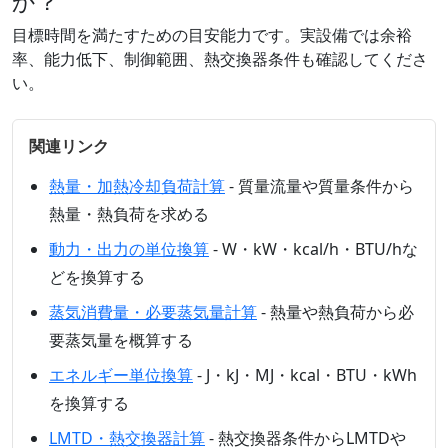
か？
目標時間を満たすための目安能力です。実設備では余裕
率、能力低下、制御範囲、熱交換器条件も確認してくださ
い。
関連リンク
熱量・加熱冷却負荷計算
- 質量流量や質量条件から
熱量・熱負荷を求める
動力・出力の単位換算
- W・kW・kcal/h・BTU/hな
どを換算する
蒸気消費量・必要蒸気量計算
- 熱量や熱負荷から必
要蒸気量を概算する
エネルギー単位換算
- J・kJ・MJ・kcal・BTU・kWh
を換算する
LMTD・熱交換器計算
- 熱交換器条件からLMTDや