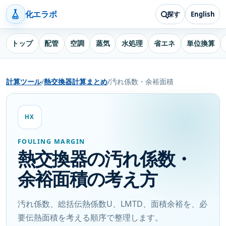
化エラボ
探す
English
トップ
配管
空調
蒸気
水処理
省エネ
単位換算
計算ツール
/
熱交換器計算まとめ
/
汚れ係数・余裕面積
HX
FOULING MARGIN
熱交換器の汚れ係数・
余裕面積の考え方
汚れ係数、総括伝熱係数U、LMTD、面積余裕を、必
要伝熱面積を考える順序で整理します。