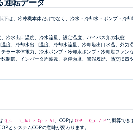
る運転データ
P低下は、冷凍機本体だけでなく、冷水・冷却水・ポンプ・冷
度、冷水出口温度、冷水流量、設定温度、バイパス弁の状態
口温度、冷却水出口温度、冷却水流量、冷却塔出口水温、外気
、チラー本体電力、冷水ポンプ・冷却水ポンプ・冷却塔ファン
台数制御、インバータ周波数、発停頻度、警報履歴、熱交換器
は
、COPは
で概算でき
Q_c = m_dot × Cp × ΔT
COP = Q_c / P
OPとシステムCOPの意味が変わります。