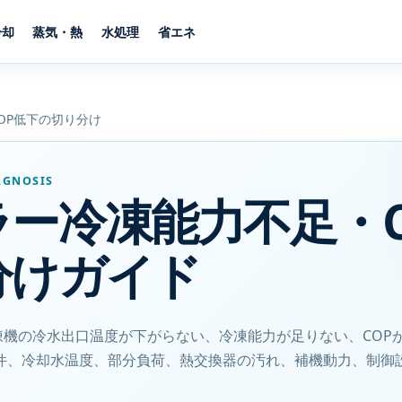
冷却
蒸気・熱
水処理
省エネ
OP低下の切り分け
AGNOSIS
ラー冷凍能力不足・C
分けガイド
凍機の冷水出口温度が下がらない、冷凍能力が足りない、COP
条件、冷却水温度、部分負荷、熱交換器の汚れ、補機動力、制御