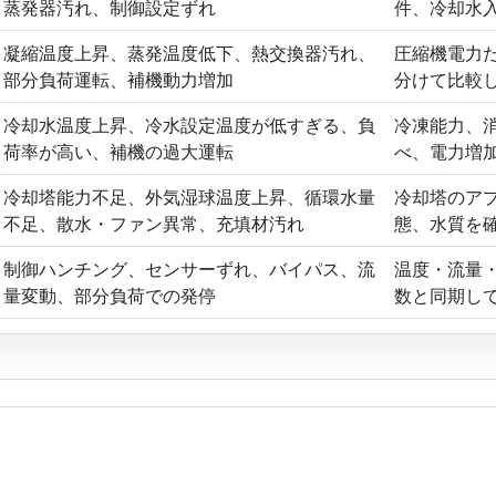
蒸発器汚れ、制御設定ずれ
件、冷却水
凝縮温度上昇、蒸発温度低下、熱交換器汚れ、
圧縮機電力だ
部分負荷運転、補機動力増加
分けて比較
冷却水温度上昇、冷水設定温度が低すぎる、負
冷凍能力、
荷率が高い、補機の過大運転
べ、電力増
冷却塔能力不足、外気湿球温度上昇、循環水量
冷却塔のア
不足、散水・ファン異常、充填材汚れ
態、水質を
制御ハンチング、センサーずれ、バイパス、流
温度・流量
量変動、部分負荷での発停
数と同期し