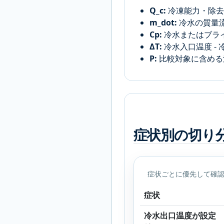
Q_c:
冷凍能力・除去で
m_dot:
冷水の質量流量 
Cp:
冷水またはブラインの
ΔT:
冷水入口温度 - 冷
P:
比較対象に含める消費
症状別の切り
症状ごとに優先して確
症状
冷水出口温度が設定