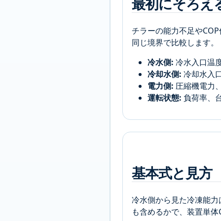
最初にそろえ
チラーの能力不足やCO
同じ境界で比較します。
冷水側:
冷水入口温
冷却水側:
冷却水入
電力側:
圧縮機電力
運転状態:
負荷率、
基本式と見方
冷水側から見た冷凍能力
も含めるかで、装置単体C