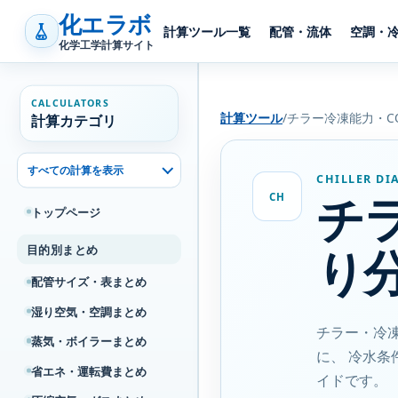
化エラボ
計算ツール一覧
配管・流体
空調・
化学工学計算サイト
CALCULATORS
計算ツール
/
チラー冷凍能力・C
計算カテゴリ
すべての計算を表示
CHILLER DI
チ
CH
トップページ
り
目的別まとめ
配管サイズ・表まとめ
湿り空気・空調まとめ
チラー・冷
蒸気・ボイラーまとめ
に、 冷水
省エネ・運転費まとめ
イドです。