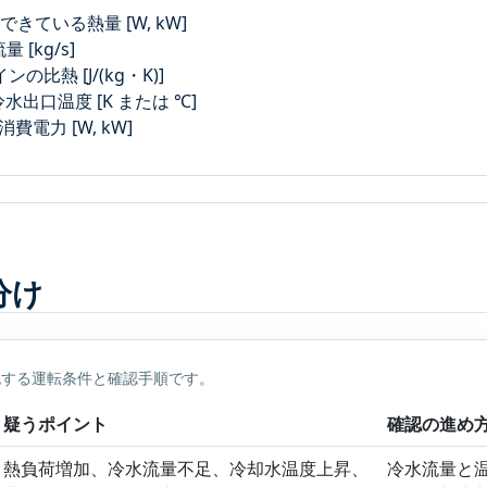
きている熱量 [W, kW]
[kg/s]
比熱 [J/(kg・K)]
水出口温度 [K または ℃]
電力 [W, kW]
分け
認する運転条件と確認手順です。
疑うポイント
確認の進め
熱負荷増加、冷水流量不足、冷却水温度上昇、
冷水流量と