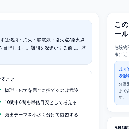
この
ール
ずは燃焼・消火・静電気・引火点/発火点
危険物
態を目指します。難問を深追いする前に、基
事に近
まず
を診
かること
分野
物理・化学を完全に捨てるのは危険
まで
す。
10問中6問を最低目安として考える
頻出テーマを小さく分けて復習する
関連