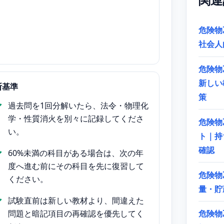
危険物
社会人
危険物
新しい
断基準
策
過去問を1回分解いたら、法令・物理化
学・性質消火を別々に記録してくださ
危険物
い。
ト｜持
確認
60%未満の科目がある場合は、次の年
度へ進む前にその科目を先に復習して
危険物
ください。
量・貯
試験直前は新しい教材より、間違えた
問題と暗記項目の再確認を優先してく
危険物