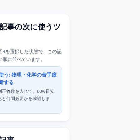
記事の次に使うツ
乙4を選択した状態で、この記
い順に並べています。
使う: 物理・化学の苦手度
断する
別正答数を入れて、60%目安
あと何問必要かを確認しま
記事