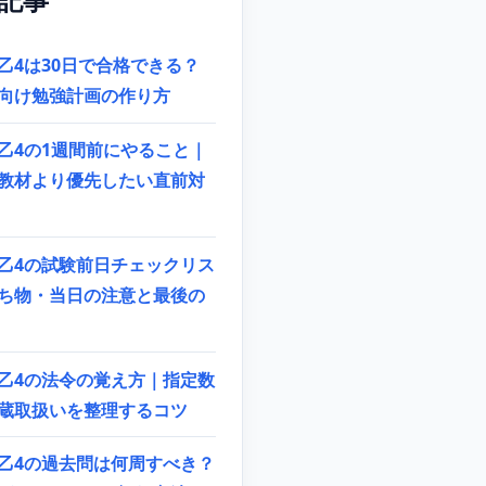
乙4は30日で合格できる？
向け勉強計画の作り方
乙4の1週間前にやること｜
教材より優先したい直前対
乙4の試験前日チェックリス
ち物・当日の注意と最後の
乙4の法令の覚え方｜指定数
蔵取扱いを整理するコツ
乙4の過去問は何周すべき？