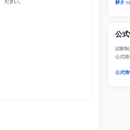
ださい。
解きっ
公式
試験制
公式情
公式情