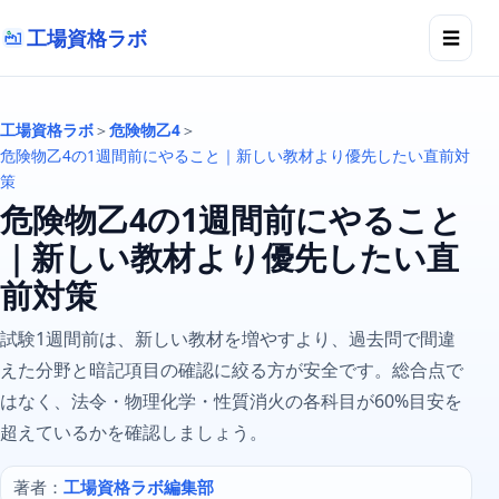
工場資格ラボ
☰
工場資格ラボ
＞
危険物乙4
＞
危険物乙4の1週間前にやること｜新しい教材より優先したい直前対
策
危険物乙4の1週間前にやること
｜新しい教材より優先したい直
前対策
試験1週間前は、新しい教材を増やすより、過去問で間違
えた分野と暗記項目の確認に絞る方が安全です。総合点で
はなく、法令・物理化学・性質消火の各科目が60%目安を
超えているかを確認しましょう。
著者：
工場資格ラボ編集部