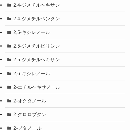
2,4-ジメチルヘキサン
2,4-ジメチルペンタン
2,5-キシレノール
2,5-ジメチルピリジン
2,5-ジメチルヘキサン
2,6-キシレノール
2-エチルヘキサノール
2-オクタノール
2-クロロブタン
2-ブタノール