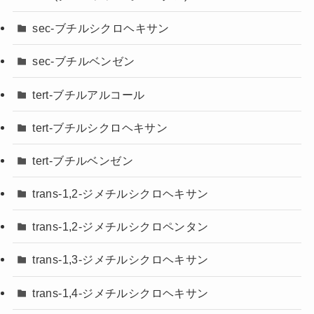
sec-ブチルシクロヘキサン
sec-ブチルベンゼン
tert-ブチルアルコール
tert-ブチルシクロヘキサン
tert-ブチルベンゼン
trans-1,2-ジメチルシクロヘキサン
trans-1,2-ジメチルシクロペンタン
trans-1,3-ジメチルシクロヘキサン
trans-1,4-ジメチルシクロヘキサン