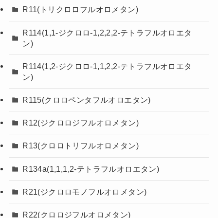
R11(トリクロロフルオロメタン)
R114(1,1-ジクロロ-1,2,2,2-テトラフルオロエタ
ン)
R114(1,2-ジクロロ-1,1,2,2-テトラフルオロエタ
ン)
R115(クロロペンタフルオロエタン)
R12(ジクロロジフルオロメタン)
R13(クロロトリフルオロメタン)
R134a(1,1,1,2-テトラフルオロエタン)
R21(ジクロロモノフルオロメタン)
R22(クロロジフルオロメタン)