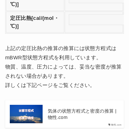
℃)]
定圧比熱[cal/(mol・
℃)]
上記の定圧比熱の推算の推算には状態方程式は
mBWR型状態方程式を利用しています。
物質、温度、圧力によっては、妥当な密度が推算
されない場合があります。
詳しくは下記ページをご覧ください。
気体の状態方程式と密度の推算 |
物性.com
物性.com