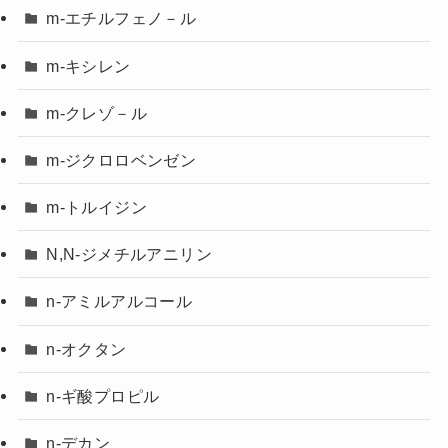
m-エチルフェノ－ル
m-キシレン
m-クレゾ－ル
m-ジクロロベンゼン
m-トルイジン
N,N-ジメチルアニリン
n-アミルアルコール
n-オクタン
n-ギ酸プロピル
n-デカン