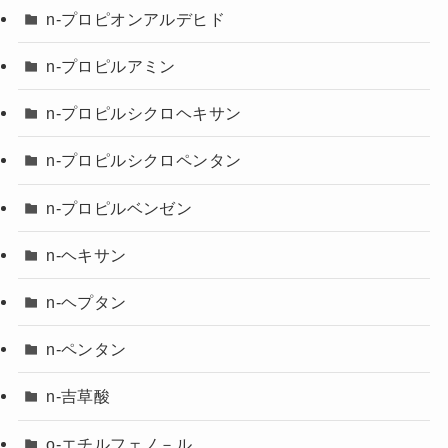
n-プロピオンアルデヒド
n-プロピルアミン
n-プロピルシクロヘキサン
n-プロピルシクロペンタン
n-プロピルベンゼン
n-ヘキサン
n-ヘプタン
n-ペンタン
n-吉草酸
o-エチルフェノ－ル