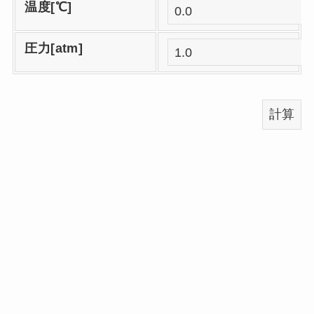
温度[℃]
圧力[atm]
計算