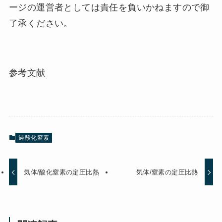
ージの運営者としては責任を負いかねますので御
了承ください。
参考文献
過酸化窒素
気体/酸化窒素の定圧比熱
気体/窒素の定圧比熱