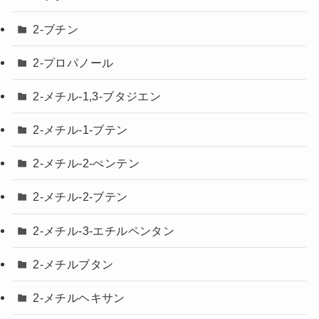
2-ブチン
2-プロパノール
2-メチル-1,3-ブタジエン
2-メチル-1-ブテン
2-メチル-2-ぺンテン
2-メチル-2-ブテン
2-メチル-3-エチルペンタン
2-メチルブタン
2-メチルヘキサン