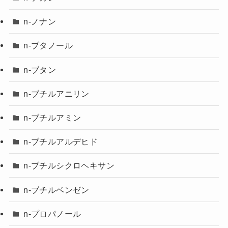
n-ノナン
n-ブタノール
n-ブタン
n-ブチルアニリン
n-ブチルアミン
n-ブチルアルデヒド
n-ブチルシクロヘキサン
n-ブチルベンゼン
n-プロパノール