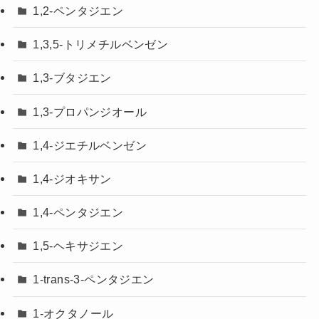
1,2-ペンタジエン
1,3,5-トリメチルベンゼン
1,3-ブタジエン
1,3-プロパンジオール
1,4-ジエチルベンゼン
1,4-ジオキサン
1,4-ペンタジエン
1,5-ヘキサジエン
1-trans-3-ペンタジエン
1-オクタノール