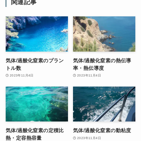
関連記事
気体/過酸化窒素のプラン
気体/過酸化窒素の熱伝導
トル数
率・熱伝導度
2023年11月4日
2023年11月4日
気体/過酸化窒素の定積比
気体/過酸化窒素の動粘度
熱・定容熱容量
2023年11月4日