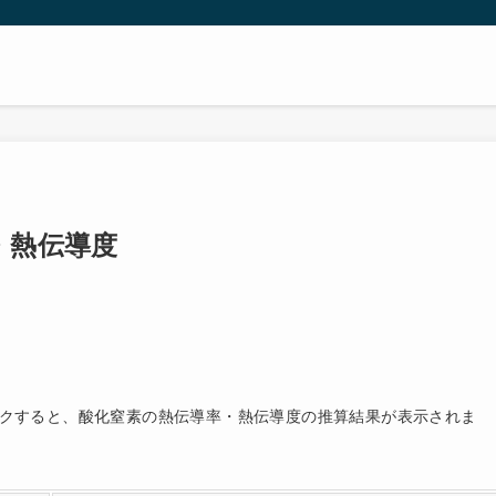
・熱伝導度
クリックすると、酸化窒素の熱伝導率・熱伝導度の推算結果が表示されま