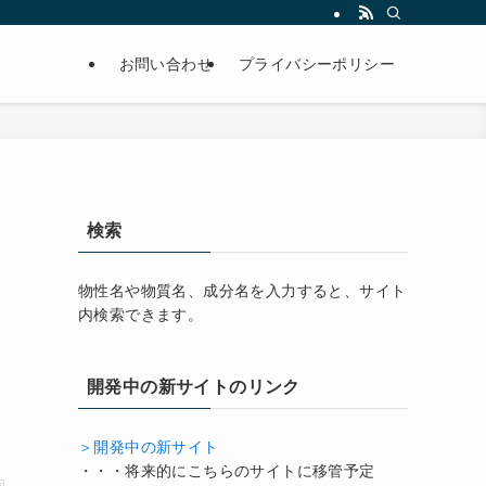
お問い合わせ
プライバシーポリシー
検索
物性名や物質名、成分名を入力すると、サイト
内検索できます。
開発中の新サイトのリンク
＞開発中の新サイト
・・・将来的にこちらのサイトに移管予定