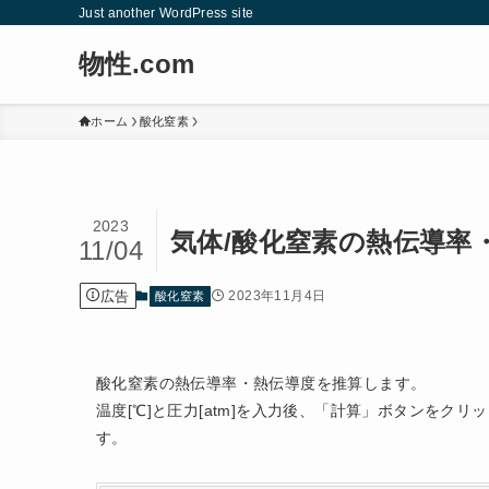
Just another WordPress site
物性.com
ホーム
酸化窒素
2023
気体/酸化窒素の熱伝導率
11/04
広告
2023年11月4日
酸化窒素
酸化窒素の熱伝導率・熱伝導度を推算します。
温度[℃]と圧力[atm]を入力後、「計算」ボタンを
す。