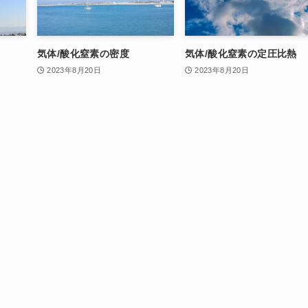
気体/酸化窒素の密度
気体/酸化窒素の定圧比熱
2023年8月20日
2023年8月20日