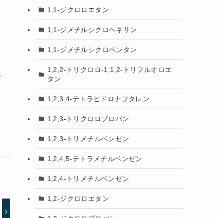
1,1-ジクロロエタン
1,1-ジメチルシクロヘキサン
1,1-ジメチルシクロペンタン
1,2,2-トリクロロ-1,1,2-トリフルオロエ
に
タン
1,2,3,4-テトラヒドロナフタレン
1,2,3-トリクロロプロパン
1,2,3-トリメチルベンゼン
1,2,4,5-テトラメチルベンゼン
1,2,4-トリメチルベンゼン
1,2-ジクロロエタン