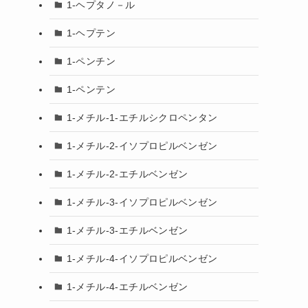
1-ヘプタノ－ル
1-ヘプテン
1-ペンチン
1-ペンテン
1-メチル-1-エチルシクロペンタン
1-メチル-2-イソプロピルベンゼン
1-メチル-2-エチルベンゼン
1-メチル-3-イソプロピルベンゼン
1-メチル-3-エチルベンゼン
1-メチル-4-イソプロピルベンゼン
1-メチル-4-エチルベンゼン