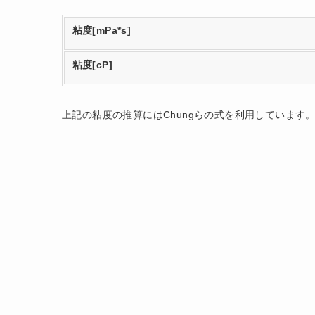
粘度[mPa*s]
粘度[cP]
上記の粘度の推算にはChungらの式を利用しています