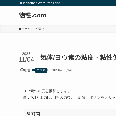
Just another WordPress site
物性.com
ホーム
ヨウ素
2023
気体/ヨウ素の粘度・粘性
11/04
広告
2023年11月4日
ヨウ素
ヨウ素の粘度を推算します。
温度[℃]と圧力[atm]を入力後、「計算」ボタンをク
温度[℃]