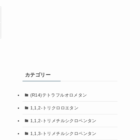
カテゴリー
(R14)テトラフルオロメタン
1,1,2-トリクロロエタン
1,1,2-トリメチルシクロペンタン
1,1,3-トリメチルシクロペンタン