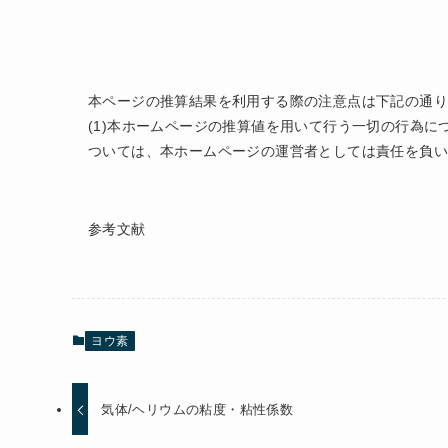
本ページの推算結果を利用する際の注意点は下記の通
(1)本ホームページの推算値を用いて行う一切の行為
ついては、本ホームページの運営者としては責任を負
参考文献
ヨウ素
気体/ヘリウムの粘度・粘性係数