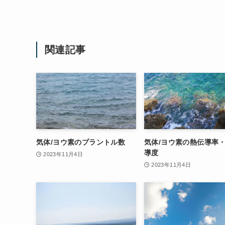
関連記事
気体/ヨウ素のプラントル数
気体/ヨウ素の熱伝導率
導度
2023年11月4日
2023年11月4日