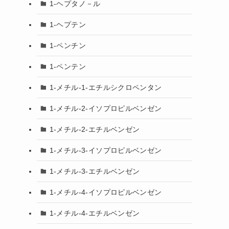
1-ヘプタノ－ル
1-ヘプテン
1-ペンチン
1-ペンテン
1-メチル-1-エチルシクロペンタン
1-メチル-2-イソプロピルベンゼン
1-メチル-2-エチルベンゼン
1-メチル-3-イソプロピルベンゼン
1-メチル-3-エチルベンゼン
1-メチル-4-イソプロピルベンゼン
1-メチル-4-エチルベンゼン