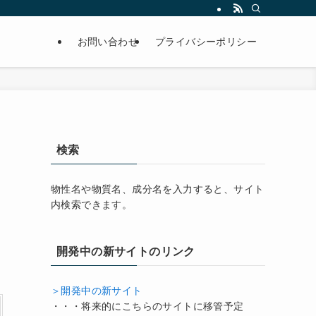
お問い合わせ
プライバシーポリシー
検索
物性名や物質名、成分名を入力すると、サイト
内検索できます。
開発中の新サイトのリンク
＞開発中の新サイト
・・・将来的にこちらのサイトに移管予定