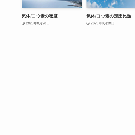
気体/ヨウ素の密度
気体/ヨウ素の定圧比熱
2023年8月20日
2023年8月20日