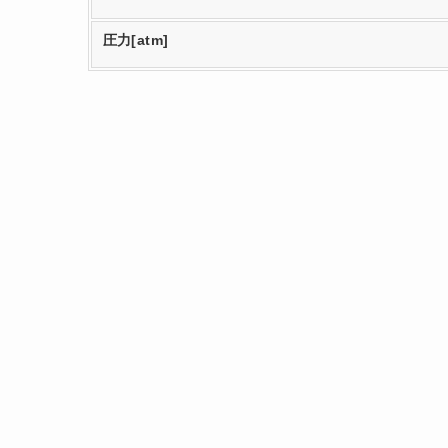
圧力[atm]