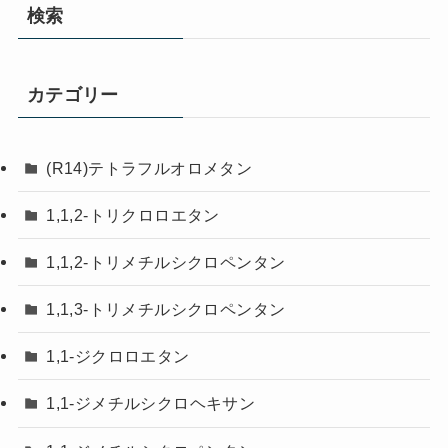
検索
カテゴリー
(R14)テトラフルオロメタン
1,1,2-トリクロロエタン
1,1,2-トリメチルシクロペンタン
1,1,3-トリメチルシクロペンタン
1,1-ジクロロエタン
1,1-ジメチルシクロヘキサン