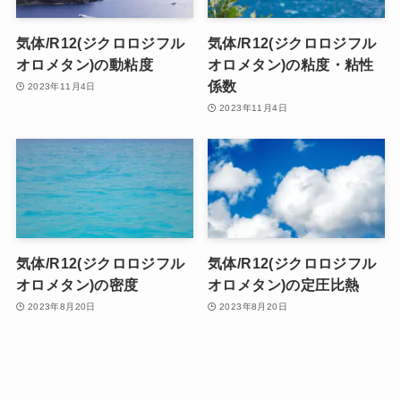
気体/R12(ジクロロジフル
気体/R12(ジクロロジフル
オロメタン)の動粘度
オロメタン)の粘度・粘性
係数
2023年11月4日
2023年11月4日
気体/R12(ジクロロジフル
気体/R12(ジクロロジフル
オロメタン)の密度
オロメタン)の定圧比熱
2023年8月20日
2023年8月20日