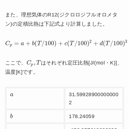
また、理想気体のR12(ジクロロジフルオロメタ
ン)の定積比熱は下記式より計算しました。
2
3
=
+
(
/
100
)
+
(
/
100
)
+
(
/
100
)
C
a
b
T
c
T
d
T
p
,
ここで、
C
T
はそれぞれ定圧比熱[J/(mol・K)]、
p
温度[K]です。
a
31.59928900000000
2
b
178.24059