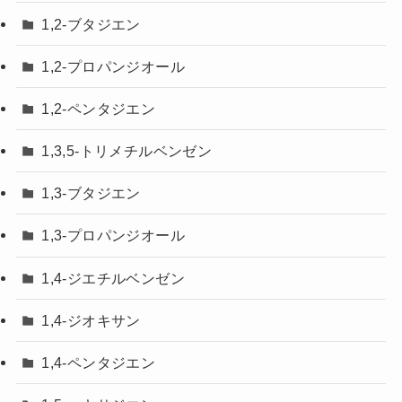
1,2-ブタジエン
1,2-プロパンジオール
1,2-ペンタジエン
1,3,5-トリメチルベンゼン
1,3-ブタジエン
1,3-プロパンジオール
1,4-ジエチルベンゼン
1,4-ジオキサン
1,4-ペンタジエン