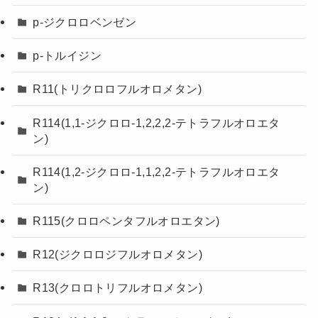
p-ジクロロベンゼン
p-トルイジン
R11(トリクロロフルオロメタン)
R114(1,1-ジクロロ-1,2,2,2-テトラフルオロエタ
ン)
R114(1,2-ジクロロ-1,1,2,2-テトラフルオロエタ
ン)
R115(クロロペンタフルオロエタン)
R12(ジクロロジフルオロメタン)
R13(クロロトリフルオロメタン)