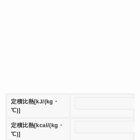
定積比熱[kJ/(kg・
℃)]
定積比熱[kcal/(kg・
℃)]