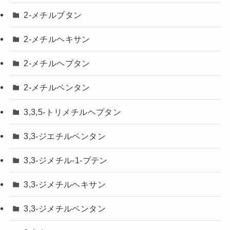
2-メチルブタン
2-メチルヘキサン
2-メチルヘプタン
2-メチルペンタン
3,3,5-トリメチルヘプタン
3,3-ジエチルペンタン
3,3-ジメチル-1-ブテン
3,3-ジメチルヘキサン
3,3-ジメチルペンタン