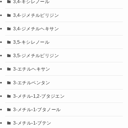
3,4-キシレノール
3,4-ジメチルピリジン
3,4-ジメチルヘキサン
3,5-キシレノール
3,5-ジメチルピリジン
3-エチルヘキサン
3-エチルペンタン
3-メチル-1,2-ブタジエン
3-メチル-1-ブタノール
3-メチル-1-ブテン