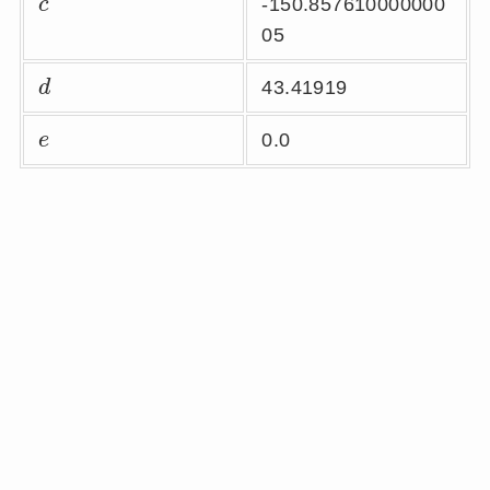
c
-150.857610000000
05
d
43.41919
e
0.0