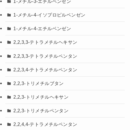
1-メチル-3-エチルベンゼン
1-メチル-4-イソプロピルベンゼン
1-メチル-4-エチルベンゼン
2,2,3,3-テトラメチルヘキサン
2,2,3,3-テトラメチルペンタン
2,2,3,4-テトラメチルペンタン
2,2,3-トリメチルブタン
2,2,3-トリメチルヘキサン
2,2,3-トリメチルペンタン
2,2,4,4-テトラメチルペンタン