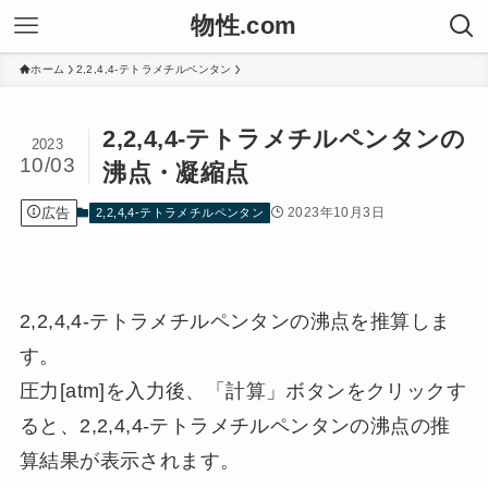
物性.com
ホーム
2,2,4,4-テトラメチルペンタン
2,2,4,4-テトラメチルペンタンの
2023
10/03
沸点・凝縮点
広告
2023年10月3日
2,2,4,4-テトラメチルペンタン
2,2,4,4-テトラメチルペンタンの沸点を推算しま
す。
圧力[atm]を入力後、「計算」ボタンをクリックす
ると、2,2,4,4-テトラメチルペンタンの沸点の推
算結果が表示されます。