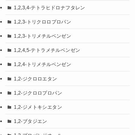
1,2,3,4-テトラヒドロナフタレン
1,2,3-トリクロロプロパン
1,2,3-トリメチルベンゼン
1,2,4,5-テトラメチルベンゼン
1,2,4-トリメチルベンゼン
1,2-ジクロロエタン
1,2-ジクロロプロパン
1,2-ジメトキシエタン
1,2-ブタジエン