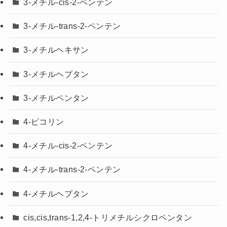
3-メチル-cis-2-ペンテン
3-メチル-trans-2-ペンテン
3-メチルヘキサン
3-メチルヘプタン
3-メチルペンタン
4-ピコリン
4-メチル-cis-2-ペンテン
4-メチル-trans-2-ペンテン
4-メチルヘプタン
cis,cis,trans-1,2,4-トリメチルシクロペンタン