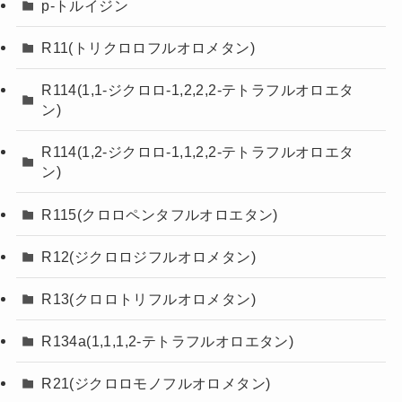
p-トルイジン
R11(トリクロロフルオロメタン)
R114(1,1-ジクロロ-1,2,2,2-テトラフルオロエタ
ン)
R114(1,2-ジクロロ-1,1,2,2-テトラフルオロエタ
ン)
R115(クロロペンタフルオロエタン)
R12(ジクロロジフルオロメタン)
R13(クロロトリフルオロメタン)
R134a(1,1,1,2-テトラフルオロエタン)
R21(ジクロロモノフルオロメタン)