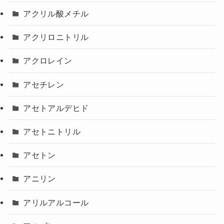
アクリル酸メチル
アクリロニトリル
アクロレイン
アセチレン
アセトアルデヒド
アセトニトリル
アセトン
アニリン
アリルアルコール