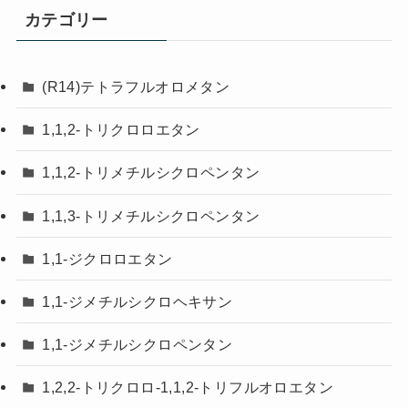
カテゴリー
(R14)テトラフルオロメタン
1,1,2-トリクロロエタン
1,1,2-トリメチルシクロペンタン
1,1,3-トリメチルシクロペンタン
1,1-ジクロロエタン
1,1-ジメチルシクロヘキサン
1,1-ジメチルシクロペンタン
1,2,2-トリクロロ-1,1,2-トリフルオロエタン