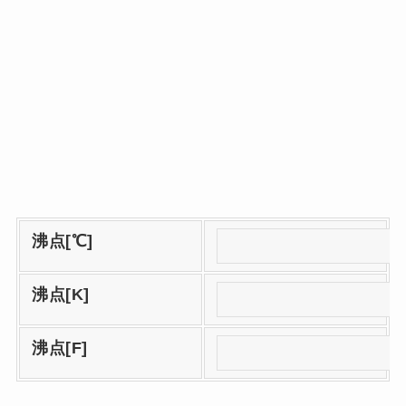
沸点[℃]
沸点[K]
沸点[F]