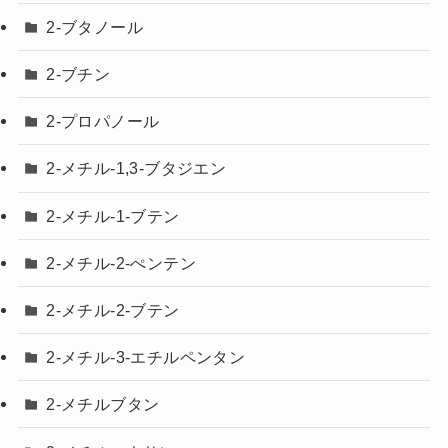
2-ブタノール
2-ブチン
2-プロパノール
2-メチル-1,3-ブタジエン
2-メチル-1-ブテン
2-メチル-2-ぺンテン
2-メチル-2-ブテン
2-メチル-3-エチルペンタン
2-メチルブタン