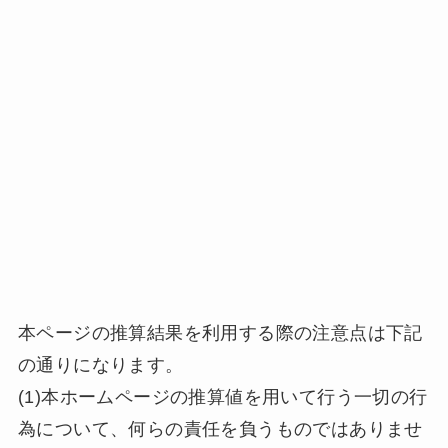
本ページの推算結果を利用する際の注意点は下記
の通りになります。
(1)本ホームページの推算値を用いて行う一切の行
為について、何らの責任を負うものではありませ