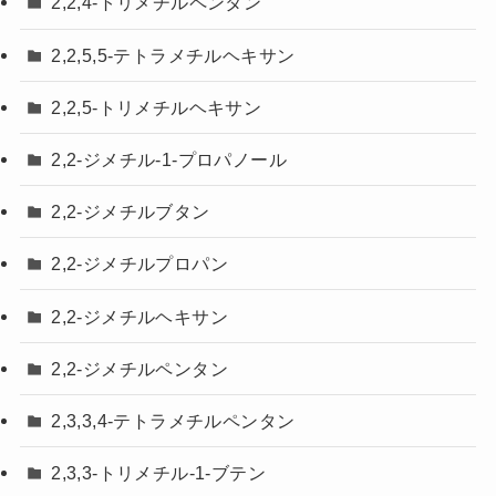
2,2,4-トリメチルペンタン
2,2,5,5-テトラメチルヘキサン
2,2,5-トリメチルヘキサン
2,2-ジメチル-1-プロパノール
2,2-ジメチルブタン
2,2-ジメチルプロパン
2,2-ジメチルヘキサン
2,2-ジメチルペンタン
2,3,3,4-テトラメチルペンタン
2,3,3-トリメチル-1-ブテン