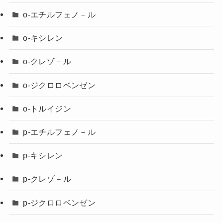
o-エチルフェノ－ル
o-キシレン
o-クレゾ－ル
o-ジクロロベンゼン
o-トルイジン
p-エチルフェノ－ル
p-キシレン
p-クレゾ－ル
p-ジクロロベンゼン