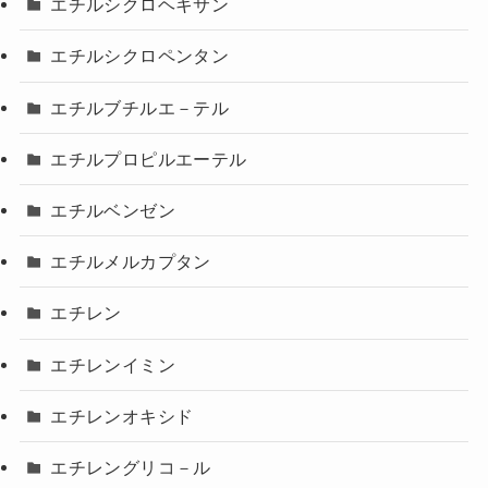
エチルシクロヘキサン
エチルシクロペンタン
エチルブチルエ－テル
エチルプロピルエーテル
エチルベンゼン
エチルメルカプタン
エチレン
エチレンイミン
エチレンオキシド
エチレングリコ－ル