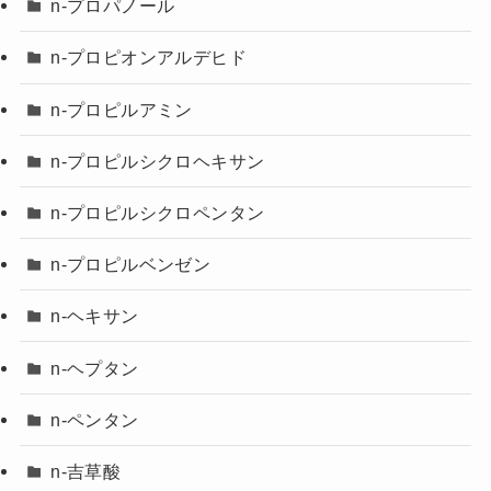
n-プロパノール
n-プロピオンアルデヒド
n-プロピルアミン
n-プロピルシクロヘキサン
n-プロピルシクロペンタン
n-プロピルベンゼン
n-ヘキサン
n-ヘプタン
n-ペンタン
n-吉草酸