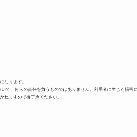
りになります。
について、何らの責任を負うものではありません。利用者に生じた損害
いかねますので御了承ください。