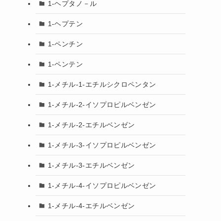
1-ヘプタノ－ル
1-ヘプテン
1-ペンチン
1-ペンテン
1-メチル-1-エチルシクロペンタン
1-メチル-2-イソプロピルベンゼン
1-メチル-2-エチルベンゼン
1-メチル-3-イソプロピルベンゼン
1-メチル-3-エチルベンゼン
1-メチル-4-イソプロピルベンゼン
1-メチル-4-エチルベンゼン