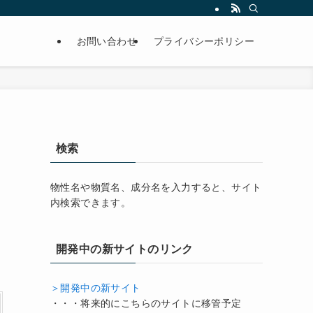
お問い合わせ
プライバシーポリシー
検索
物性名や物質名、成分名を入力すると、サイト
内検索できます。
開発中の新サイトのリンク
＞開発中の新サイト
・・・将来的にこちらのサイトに移管予定