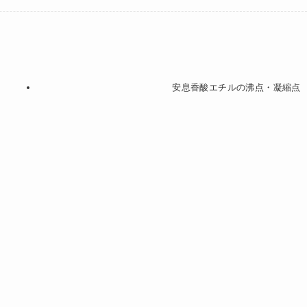
安息香酸エチルの沸点・凝縮点