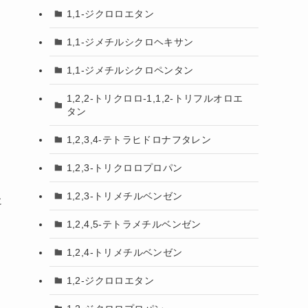
1,1-ジクロロエタン
1,1-ジメチルシクロヘキサン
1,1-ジメチルシクロペンタン
1,2,2-トリクロロ-1,1,2-トリフルオロエ
タン
1,2,3,4-テトラヒドロナフタレン
1,2,3-トリクロロプロパン
1,2,3-トリメチルベンゼン
に
1,2,4,5-テトラメチルベンゼン
1,2,4-トリメチルベンゼン
1,2-ジクロロエタン