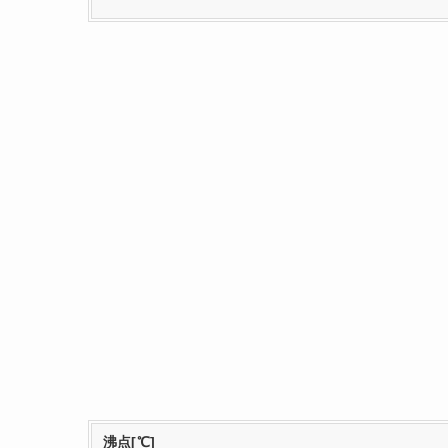
沸点[℃]