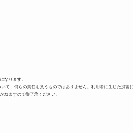
りになります。
について、何らの責任を負うものではありません。利用者に生じた損害
いかねますので御了承ください。