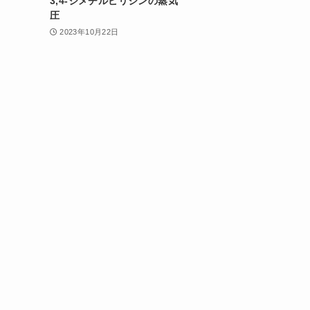
3,4-ジメチルピリジンの蒸気
圧
2023年10月22日