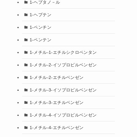
1-ヘプタノ－ル
1-ヘプテン
1-ペンチン
1-ペンテン
1-メチル-1-エチルシクロペンタン
1-メチル-2-イソプロピルベンゼン
1-メチル-2-エチルベンゼン
1-メチル-3-イソプロピルベンゼン
1-メチル-3-エチルベンゼン
1-メチル-4-イソプロピルベンゼン
1-メチル-4-エチルベンゼン