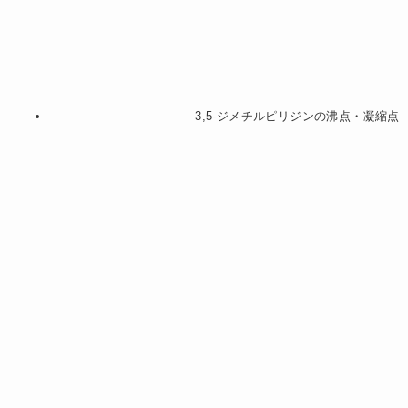
3,5-ジメチルピリジンの沸点・凝縮点