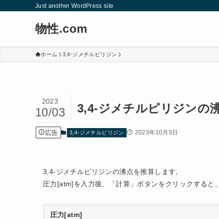
Just another WordPress site
物性.com
ホーム
3,4-ジメチルピリジン
2023
3,4-ジメチルピリジンの
10/03
広告
2023年10月3日
3,4-ジメチルピリジン
3,4-ジメチルピリジンの沸点を推算します。
圧力[atm]を入力後、「計算」ボタンをクリックすると
圧力[atm]