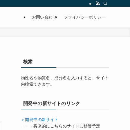
お問い合わせ
プライバシーポリシー
検索
物性名や物質名、成分名を入力すると、サイト
内検索できます。
開発中の新サイトのリンク
＞開発中の新サイト
・・・将来的にこちらのサイトに移管予定