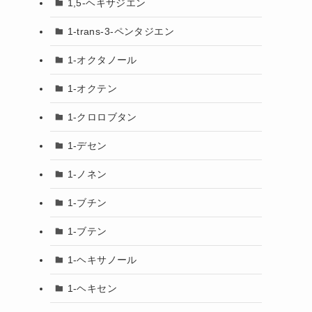
1,5-ヘキサジエン
1-trans-3-ペンタジエン
1-オクタノール
1-オクテン
1-クロロブタン
1-デセン
1-ノネン
1-ブチン
1-ブテン
1-ヘキサノール
1-ヘキセン