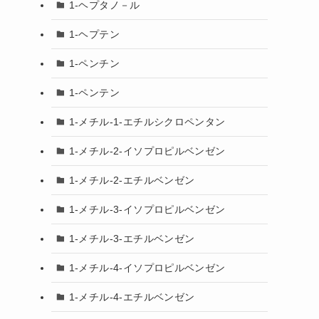
1-ヘプタノ－ル
1-ヘプテン
1-ペンチン
1-ペンテン
1-メチル-1-エチルシクロペンタン
1-メチル-2-イソプロピルベンゼン
1-メチル-2-エチルベンゼン
1-メチル-3-イソプロピルベンゼン
1-メチル-3-エチルベンゼン
1-メチル-4-イソプロピルベンゼン
1-メチル-4-エチルベンゼン