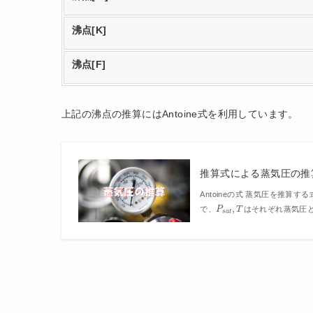
沸点[K]
沸点[F]
上記の沸点の推算にはAntoine式を利用しています。
推算式による蒸気圧の推算 
Antoineの式 蒸気圧を推算
,
で、
P
T
はそれぞれ蒸気圧
s
a
t