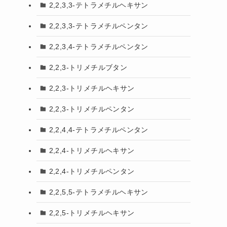
2,2,3,3-テトラメチルヘキサン
2,2,3,3-テトラメチルペンタン
2,2,3,4-テトラメチルペンタン
2,2,3-トリメチルブタン
2,2,3-トリメチルヘキサン
2,2,3-トリメチルペンタン
2,2,4,4-テトラメチルペンタン
2,2,4-トリメチルヘキサン
2,2,4-トリメチルペンタン
2,2,5,5-テトラメチルヘキサン
2,2,5-トリメチルヘキサン