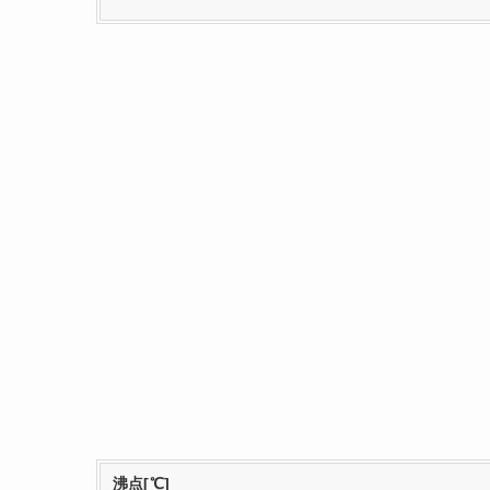
沸点[℃]