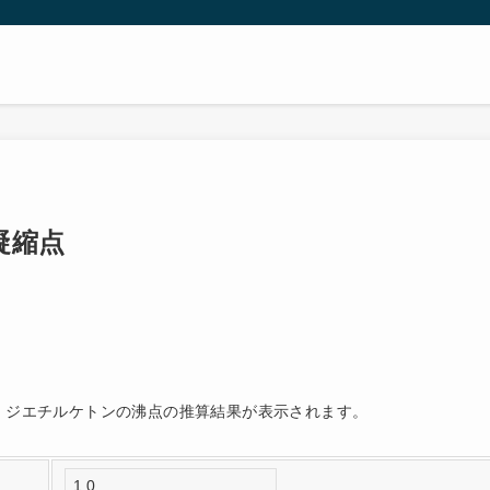
凝縮点
と、ジエチルケトンの沸点の推算結果が表示されます。