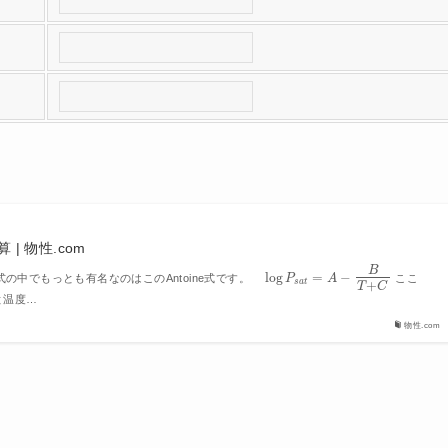
| 物性.com
B
log
=
−
する式の中でもっとも有名なのはこのAntoine式です。
P
A
ここ
+
s
a
t
T
C
と温度…
物性.com