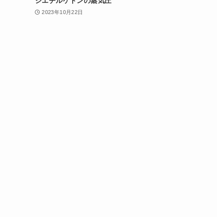
ジエチルケトンの蒸気圧
2023年10月22日