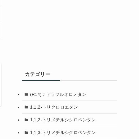
カテゴリー
(R14)テトラフルオロメタン
1,1,2-トリクロロエタン
1,1,2-トリメチルシクロペンタン
1,1,3-トリメチルシクロペンタン