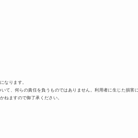
りになります。
について、何らの責任を負うものではありません。利用者に生じた損害
いかねますので御了承ください。