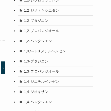
1,2-ジクロロプロパン
1,2-ジメトキシエタン
1,2-ブタジエン
1,2-プロパンジオール
1,2-ペンタジエン
1,3,5-トリメチルベンゼン
1,3-ブタジエン
1,3-プロパンジオール
1,4-ジエチルベンゼン
1,4-ジオキサン
1,4-ペンタジエン