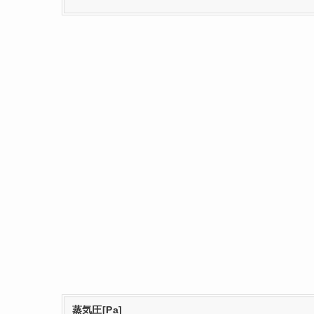
蒸気圧[Pa]