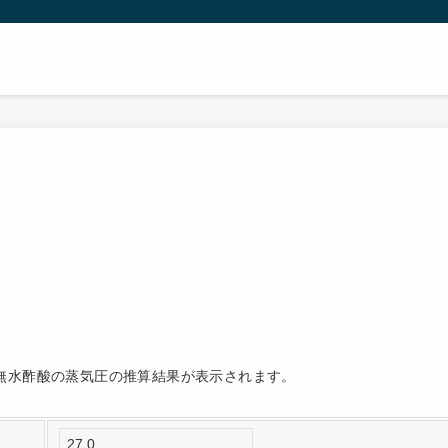
、無水酢酸の蒸気圧の推算結果が表示されます。