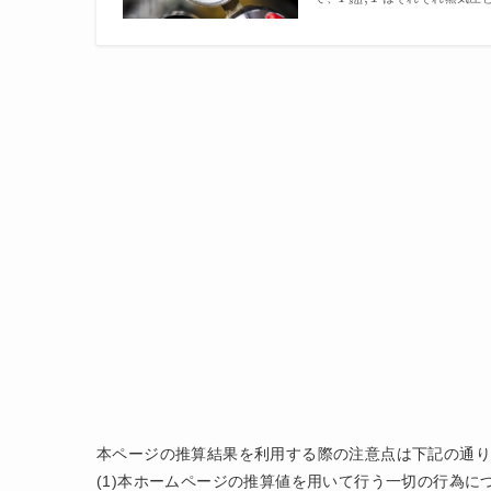
s
a
t
本ページの推算結果を利用する際の注意点は下記の通
(1)本ホームページの推算値を用いて行う一切の行為