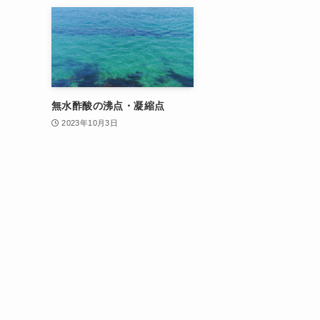
無水酢酸の沸点・凝縮点
2023年10月3日