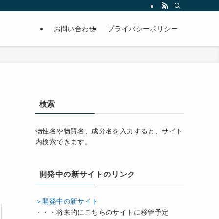
お問い合わせ
プライバシーポリシー
検索
物性名や物質名、成分名を入力すると、サイト
内検索できます。
開発中の新サイトのリンク
＞開発中の新サイト
・・・将来的にこちらのサイトに移管予定