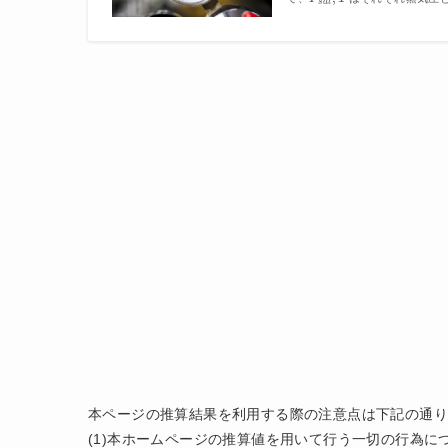
s
a
t
本ページの推算結果を利用する際の注意点は下記の通
(1)本ホームページの推算値を用いて行う一切の行為