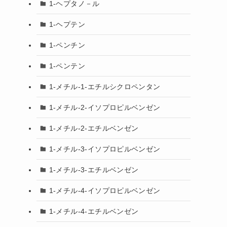
1-ヘプタノ－ル
1-ヘプテン
1-ペンチン
1-ペンテン
1-メチル-1-エチルシクロペンタン
1-メチル-2-イソプロピルベンゼン
1-メチル-2-エチルベンゼン
1-メチル-3-イソプロピルベンゼン
1-メチル-3-エチルベンゼン
1-メチル-4-イソプロピルベンゼン
1-メチル-4-エチルベンゼン