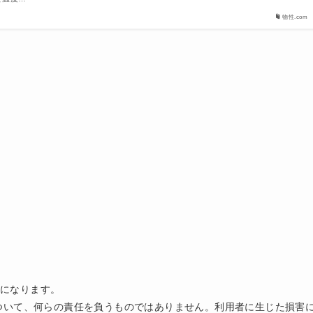
物性.com
りになります。
について、何らの責任を負うものではありません。利用者に生じた損害