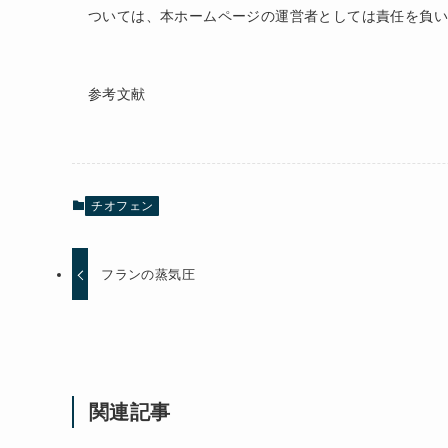
ついては、本ホームページの運営者としては責任を負
参考文献
チオフェン
フランの蒸気圧
関連記事