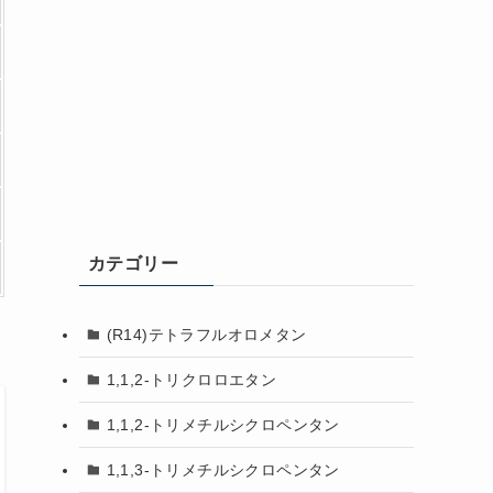
カテゴリー
(R14)テトラフルオロメタン
1,1,2-トリクロロエタン
1,1,2-トリメチルシクロペンタン
1,1,3-トリメチルシクロペンタン