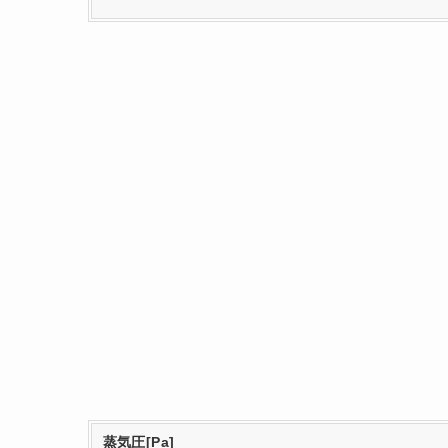
蒸気圧[Pa]