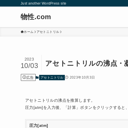
Just another WordPress site
物性.com
ホーム
アセトニトリル
2023
アセトニトリルの沸点・
10/03
広告
2023年10月3日
アセトニトリル
アセトニトリルの沸点を推算します。
圧力[atm]を入力後、「計算」ボタンをクリックする
圧力[atm]