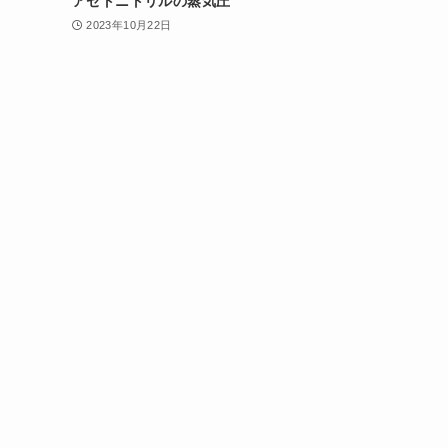
アセトニトリルの蒸気圧
2023年10月22日