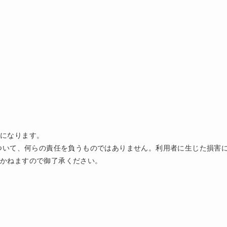
りになります。
について、何らの責任を負うものではありません。利用者に生じた損害
いかねますので御了承ください。