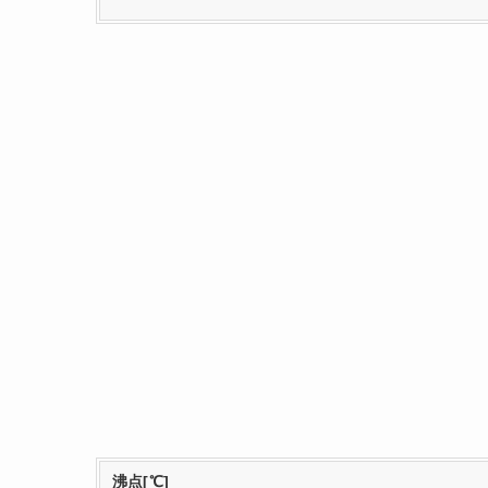
沸点[℃]