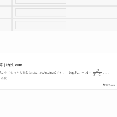
| 物性.com
B
log
=
−
する式の中でもっとも有名なのはこのAntoine式です。
P
A
ここ
+
s
a
t
T
C
と温度…
物性.com