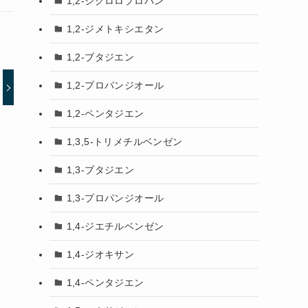
1,2-ジクロロプロパン
1,2-ジメトキシエタン
1,2-ブタジエン
1,2-プロパンジオール
1,2-ペンタジエン
1,3,5-トリメチルベンゼン
1,3-ブタジエン
1,3-プロパンジオール
1,4-ジエチルベンゼン
1,4-ジオキサン
1,4-ペンタジエン