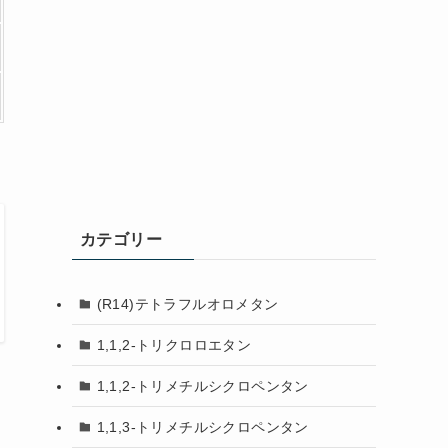
カテゴリー
(R14)テトラフルオロメタン
1,1,2-トリクロロエタン
1,1,2-トリメチルシクロペンタン
1,1,3-トリメチルシクロペンタン